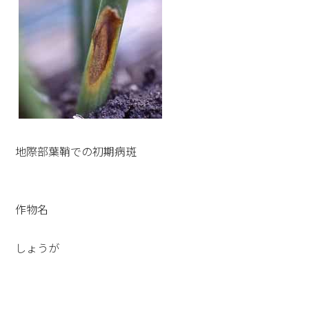
地際部葉鞘での初期病斑
作物名
しょうが