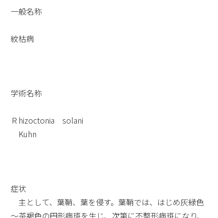
一般名称
紋枯病
学術名称
Ｒhizoctonia solani
Kuhn
症状
主として、葉鞘、葉を侵す。葉鞘では、はじめ灰緑色
～茶褐色の円形病斑を生じ、次第に不整形病斑になり、