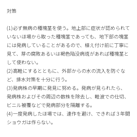
対策
(1)必ず無病の種塊茎を使う。地上部に症状が認められて
いないほ場から取った種塊茎であっても、地下部の塊茎
には発病していることがあるので、植え付け前に丁寧に
見て、芽の腐敗あるいは褐色陥没病斑があれば種塊茎と
して使わない。
(2)高畦にするとともに、外部からの水の流入を防ぐな
ど、排水対策を十分に行う。
(3)発病株の早期に発見に努める。発病が見られたら、
発病株およびその周辺の数株を除去し、畦波での仕切、
ビニル被覆などで発病部分を隔離する。
(4)一度発病したほ場では、連作を避け、できれば３年間
ショウガは作らない。