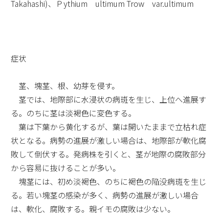
Takahashi)、Ｐythium ultimum Trow var.ultimum
症状
茎、塊茎、根、幼芽を侵す。
茎では、地際部に水浸状の病斑を生じ、上位へ進展す
る。のちに茎は淡褐色に変色する。
葉は下葉から黄化するが、葉は開いたままで立枯れ症
状となる。病勢の進展が激しい場合は、地際部が軟化腐
敗して倒伏する。発病株を引くと、茎が地際の腐敗部分
から容易に抜けることが多い。
塊茎には、初め淡褐色、のちに褐色の陥没病斑を生じ
る。若い塊茎の感染が多く、病勢の進展が激しい場合
は、軟化、腐敗する。親イモの腐敗は少ない。