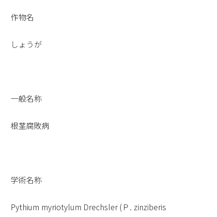
作物名
しょうが
一般名称
根茎腐敗病
学術名称
Pythium myriotylum Drechsler (Ｐ. zinziberis