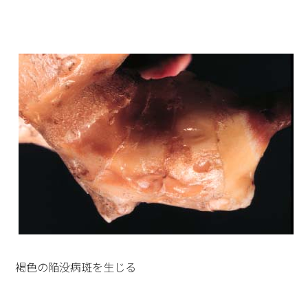
褐色の陥没病斑を生じる