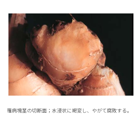
罹病塊茎の切断面；水浸状に褐変し、やがて腐敗する。