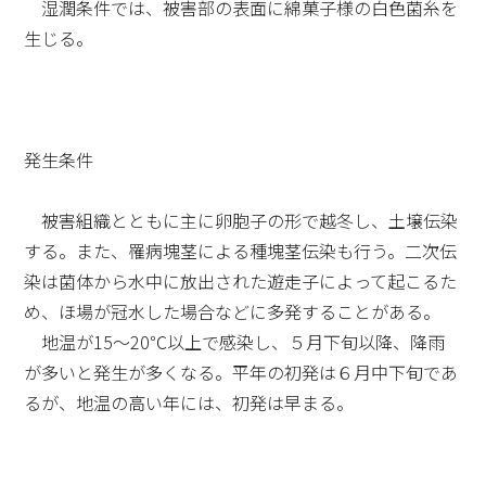
湿潤条件では、被害部の表面に綿菓子様の白色菌糸を
生じる。
発生条件
被害組織とともに主に卵胞子の形で越冬し、土壌伝染
する。また、罹病塊茎による種塊茎伝染も行う。二次伝
染は菌体から水中に放出された遊走子によって起こるた
め、ほ場が冠水した場合などに多発することがある。
地温が15～20℃以上で感染し、５月下旬以降、降雨
が多いと発生が多くなる。平年の初発は６月中下旬であ
るが、地温の高い年には、初発は早まる。