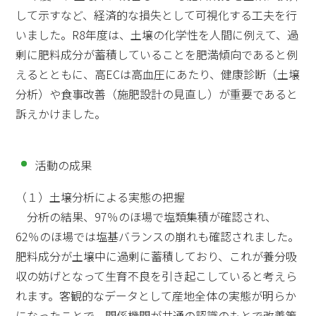
して示すなど、経済的な損失として可視化する工夫を行
いました。R8年度は、土壌の化学性を人間に例えて、過
剰に肥料成分が蓄積していることを肥満傾向であると例
えるとともに、高ECは高血圧にあたり、健康診断（土壌
分析）や食事改善（施肥設計の見直し）が重要であると
訴えかけました。
活動の成果
（１）土壌分析による実態の把握
分析の結果、97％のほ場で塩類集積が確認され、
62％のほ場では塩基バランスの崩れも確認されました。
肥料成分が土壌中に過剰に蓄積しており、これが養分吸
収の妨げとなって生育不良を引き起こしていると考えら
れます。客観的なデータとして産地全体の実態が明らか
になったことで、関係機関が共通の認識のもとで改善策