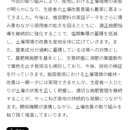
今回の取り組みにより、産地における土壌環境の実態
が明らかになり、生産者の土壌改善意識も着実に高まっ
てきました。今後は、推奨肥料の実証データをさらに積
み重ねながら使用者の拡大を図るとともに、適正施肥指
導を継続的に強化することで、塩類集積の蓄積を低減
し、土壌環境の改善を産地全体に広げていきます。ま
た、窒素成分が過剰に蓄積しているほ場への対策とし
て、基肥無施肥を基本とし、生育終盤に液肥の葉面散布
で葉色を出す栽培法も検討しており、今後、技術の検証
を行っていきます。施設栽培における土壌環境の維持・
改善は一朝一夕には実現できませんが、生産者一人ひと
りが土壌の状態を正しく把握し、適切な施肥管理を継続
することが、やっこねぎ産地の持続的な発展につながり
ます。関係機関が連携しながら、土壌改善の取り組みを
粘り強く推進してまいります。