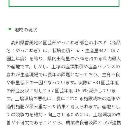
地域の現状
高知県香美地区園芸部やっこねぎ部会の小ネギ（商品
名：やっこねぎ）は、栽培面積31ha・生産量942t（R７
園芸年度）を誇り、県内出荷量の73％を占める県内最大
の産地です。しかし、土壌の塩類集積や塩基バランスの
崩れが生産現場では長年の課題となっており、生育不良
や収量低下の一因となっています。実際にH31園芸年度
の部会反収に対してR７園芸年度は6.6％減少していま
す。土壌環境の悪化は、長年にわたる施設栽培の連作や
過剰施肥が積み重なった結果と考えられます。産地とし
ての競争力を維持・向上させるためには、土壌環境の改
善が不可欠であることから、農業改良普及課とJAが連携