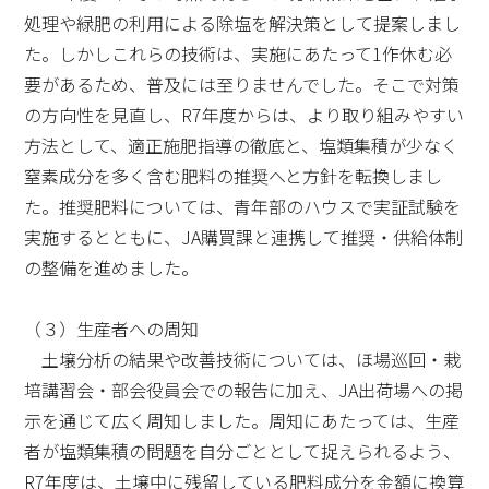
処理や緑肥の利用による除塩を解決策として提案しまし
た。しかしこれらの技術は、実施にあたって1作休む必
要があるため、普及には至りませんでした。そこで対策
の方向性を見直し、R7年度からは、より取り組みやすい
方法として、適正施肥指導の徹底と、塩類集積が少なく
窒素成分を多く含む肥料の推奨へと方針を転換しまし
た。推奨肥料については、青年部のハウスで実証試験を
実施するとともに、JA購買課と連携して推奨・供給体制
の整備を進めました。
（３）生産者への周知
土壌分析の結果や改善技術については、ほ場巡回・栽
培講習会・部会役員会での報告に加え、JA出荷場への掲
示を通じて広く周知しました。周知にあたっては、生産
者が塩類集積の問題を自分ごととして捉えられるよう、
R7年度は、土壌中に残留している肥料成分を金額に換算