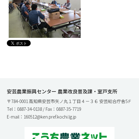
安芸農業振興センター 農業改良普及課・室戸支所
〒784-0001 高知県安芸市矢ノ丸１丁目４－３６ 安芸総合庁舎5Ｆ
Tel：0887-34-0138 / Fax：0887-35-7719
E-mail：160512@ken.pref.kochi.lg.jp