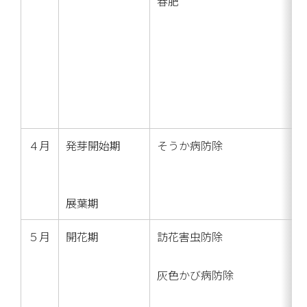
春肥
４月
発芽開始期
そうか病防除
展葉期
５月
開花期
訪花害虫防除
灰色かび病防除