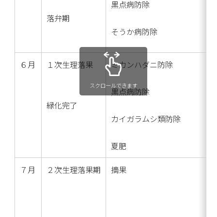
黒点病防除
落弁期
そうか病防除
６月
１次生理落果
ミカンハダニ防除
スクロールできます
黒点病防除
緑化完了
カイガラムシ類防除
夏肥
７月
２次生理落果期
摘果