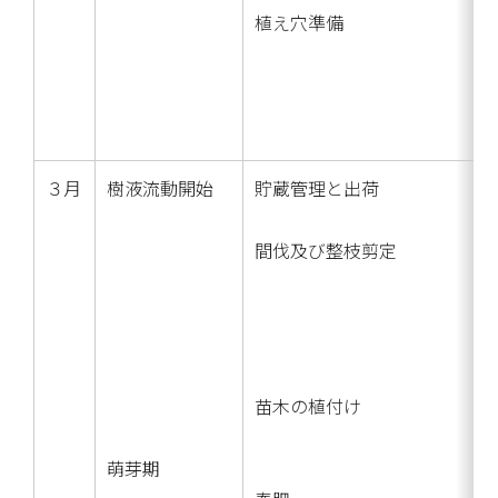
植え穴準備
３月
樹液流動開始
貯蔵管理と出荷
間伐及び整枝剪定
苗木の植付け
萌芽期