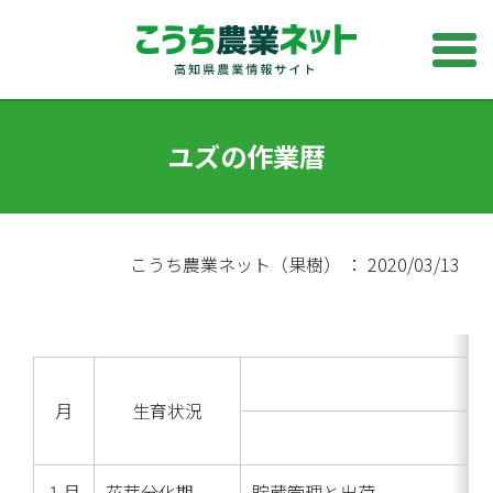
ユズの作業暦
こうち農業ネット（果樹） ： 2020/03/13
月
生育状況
１月
花芽分化期
貯蔵