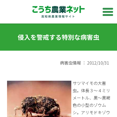
侵入を警戒する特別な病害虫
病害虫情報 ： 2012/10/31
サツマイモの大害
虫。体長３～４ミリ
メートル、黒～黒褐
色の小型のゾウム
シ。アリモドキゾウ