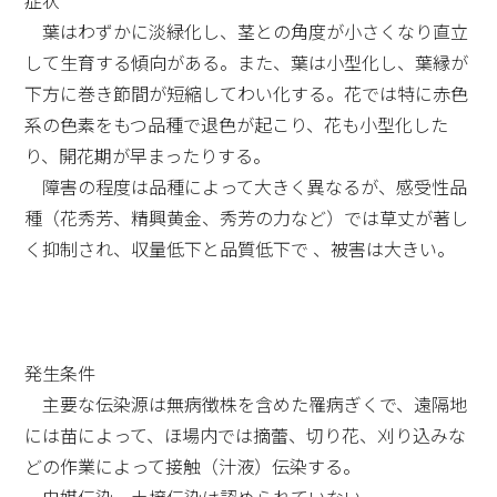
症状
葉はわずかに淡緑化し、茎との角度が小さくなり直立
して生育する傾向がある。また、葉は小型化し、葉縁が
下方に巻き節間が短縮してわい化する。花では特に赤色
系の色素をもつ品種で退色が起こり、花も小型化した
り、開花期が早まったりする。
障害の程度は品種によって大きく異なるが、感受性品
種（花秀芳、精興黄金、秀芳の力など）では草丈が著し
く抑制され、収量低下と品質低下で 、被害は大きい。
発生条件
主要な伝染源は無病徴株を含めた罹病ぎくで、遠隔地
には苗によって、ほ場内では摘蕾、切り花、刈り込みな
どの作業によって接触（汁液）伝染する。