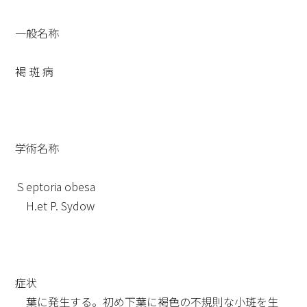
一般名称
褐 斑 病
学術名称
Ｓeptoria obesa
H.et P. Sydow
症状
葉に発生する。初め下葉に褐色の不規則な小斑を生