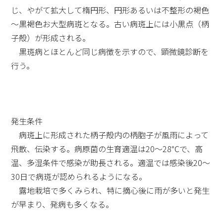
じ、やがて拡大して楕円形、円形あるいは不整形の褐色
～黒褐色お大型病斑となる。古い病斑上には小黒点（柄
子殻）が形成される。
黒斑病とほとんど同じ病徴を示すので、顕微鏡診断を
行う。
発生条件
病斑上に形成された柄子殻内の柄胞子が風雨によって
飛散、伝染する。病原菌の生育適温は20～28℃で、高
温、多湿条件で感染が助長される。適温では感染後20～
30日で病斑が認められるようになる。
露地栽培で多くみられ、特に摘心後に雨が多いと発生
が早まり、発病も多くなる。