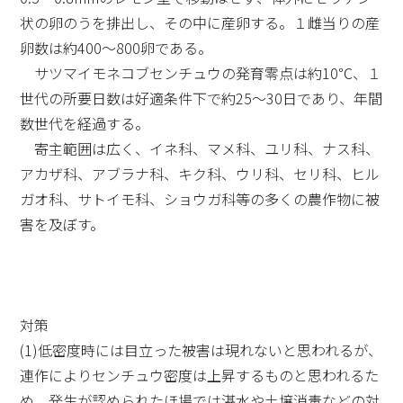
状の卵のうを排出し、その中に産卵する。１雌当りの産
卵数は約400～800卵である。
サツマイモネコブセンチュウの発育零点は約10℃、１
世代の所要日数は好適条件下で約25～30日であり、年間
数世代を経過する。
寄主範囲は広く、イネ科、マメ科、ユリ科、ナス科、
アカザ科、アブラナ科、キク科、ウリ科、セリ科、ヒル
ガオ科、サトイモ科、ショウガ科等の多くの農作物に被
害を及ぼす。
対策
(1)低密度時には目立った被害は現れないと思われるが、
連作によりセンチュウ密度は上昇するものと思われるた
め、発生が認められたほ場では湛水や土壌消毒などの対