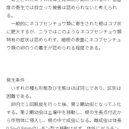
度の寄生では目立った被害は認められないと考えられ
る。
一般的にネコブセンチュウ類に寄生された根はコブ状
に肥大するが、ニラではこのようなネコブセンチュウ類
特有の症状は認められず、細根の表面にネコブセンチュ
ウ類の卵のうの着生が認められる程度である。
発生条件
いずれの種も形態及び生態はほぼ同じであり、区別は
困難である。
卵内で１回脱皮を行った後、第２期幼虫となってふ化
する。第２期幼虫は土壌中を移動し、根の生長点付近か
ら作物体に侵入し、根の中で成虫になる。雌成虫は体長
0.5～0.8mmのレモン型で移動はせず、体外にゼラチン