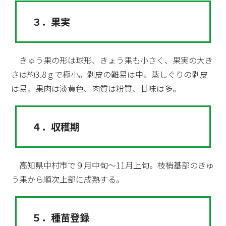
３．果実
きゅう果の形は球形、きょう果も小さく、果実の大き
さは約3.8ｇで極小。剥皮の難易は中。蒸しぐりの剥皮
は易。果肉は淡黄色、肉質は粉質、甘味は多。
４．収穫期
高知県中村市で９月中旬～11月上旬。枝梢基部のきゅ
う果から順次上部に成熟する。
５．種苗登録