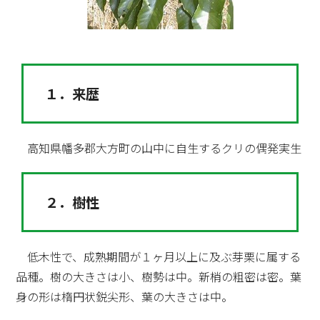
１．来歴
高知県幡多郡大方町の山中に自生するクリの偶発実生
２．樹性
低木性で、成熟期間が１ヶ月以上に及ぶ芽栗に属する
品種。樹の大きさは小、樹勢は中。新梢の粗密は密。葉
身の形は楕円状鋭尖形、葉の大きさは中。