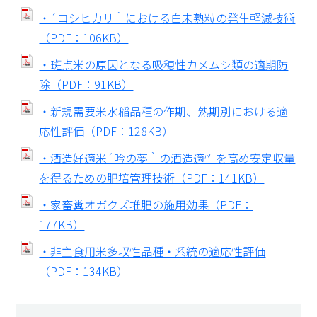
・´コシヒカリ｀における白未熟粒の発生軽減技術
（PDF：106KB）
・斑点米の原因となる吸穂性カメムシ類の適期防
除（PDF：91KB）
・新規需要米水稲品種の作期、熟期別における適
応性評価（PDF：128KB）
・酒造好適米´吟の夢｀の酒造適性を高め安定収量
を得るための肥培管理技術（PDF：141KB）
・家畜糞オガクズ堆肥の施用効果（PDF：
177KB）
・非主食用米多収性品種・系統の適応性評価
（PDF：134KB）