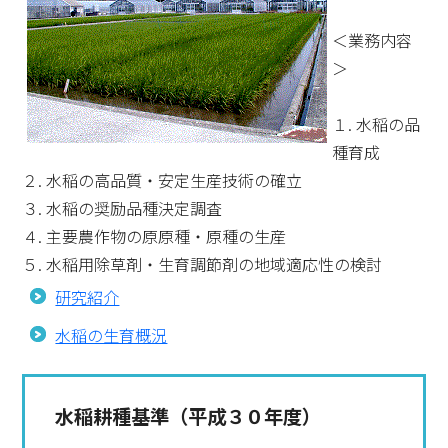
＜業務内容
＞
１. 水稲の品
種育成
２. 水稲の高品質・安定生産技術の確立
３. 水稲の奨励品種決定調査
４. 主要農作物の原原種・原種の生産
５. 水稲用除草剤・生育調節剤の地域適応性の検討
研究紹介
水稲の生育概況
水稲耕種基準（平成３０年度）