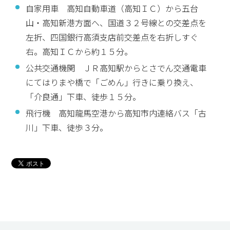
自家用車 高知自動車道（高知ＩＣ）から五台
山・高知新港方面へ、国道３２号線との交差点を
左折、四国銀行高須支店前交差点を右折しすぐ
右。高知ＩＣから約１５分。
公共交通機関 ＪＲ高知駅からとさでん交通電車
にてはりまや橋で「ごめん」行きに乗り換え、
「介良通」下車、徒歩１５分。
飛行機 高知龍馬空港から高知市内連絡バス「古
川」下車、徒歩３分。