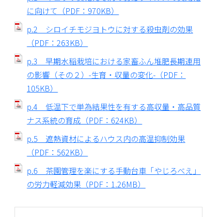
に向けて（PDF：970KB）
p.2 シロイチモジヨトウに対する殺虫剤の効果
（PDF：263KB）
p.3 早期水稲栽培における家畜ふん堆肥長期連用
の影響（その２）-生育・収量の変化-（PDF：
105KB）
p.4 低温下で単為結果性を有する高収量・高品質
ナス系統の育成（PDF：624KB）
p.5 遮熱資材によるハウス内の高温抑制効果
（PDF：562KB）
p.6 茶園管理を楽にする手動台車「やじろべえ」
の労力軽減効果（PDF：1.26MB）