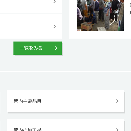
一覧をみる
管内主要品目
管内の加工品