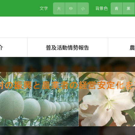
文字
背景色
大
中
小
青
黒
介
普及活動情勢報告