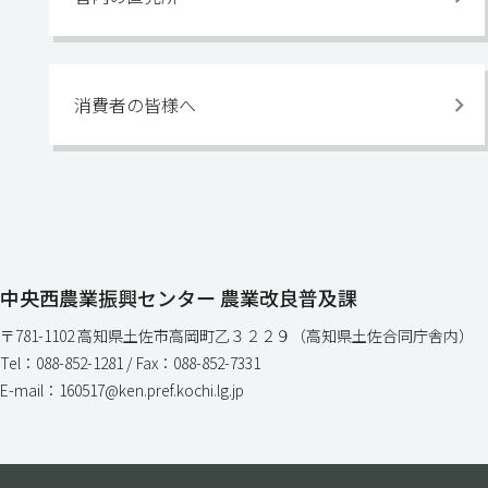
消費者の皆様へ
中央西農業振興センター 農業改良普及課
〒781-1102 高知県土佐市高岡町乙３２２９（高知県土佐合同庁舎内）
Tel：088-852-1281 / Fax：088-852-7331
E-mail：160517@ken.pref.kochi.lg.jp