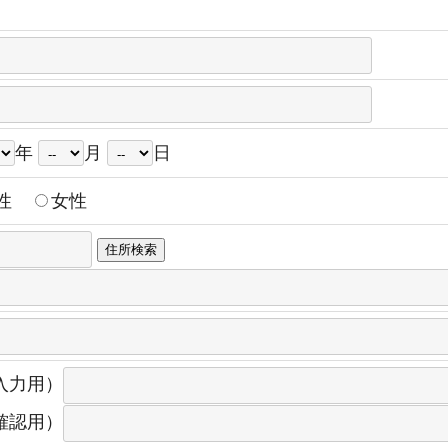
年
月
日
性
女性
入力用）
確認用）