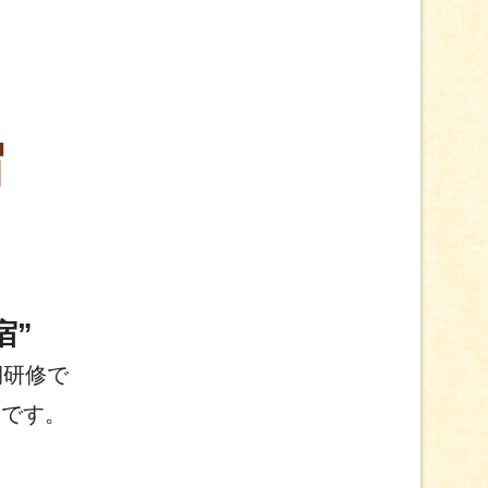
宿
宿”
期研修で
めです。