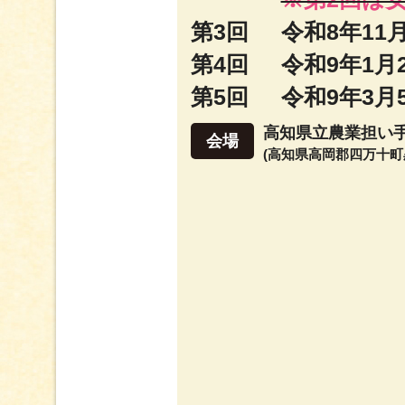
第3回
令和8年11月
第4回
令和9年1月2
第5回
令和9年3月5
高知県立農業担い
会場
(高知県高岡郡四万十町黒