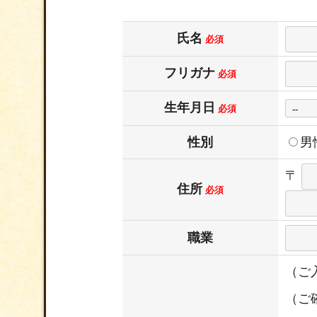
氏名
必須
フリガナ
必須
生年月日
必須
性別
男
〒
住所
必須
職業
（ご
（ご