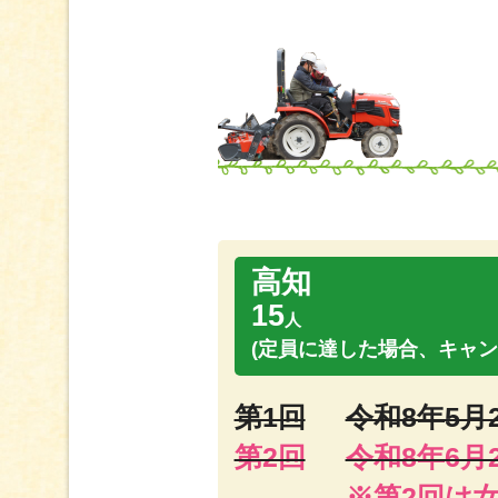
高知
15
人
(定員に達した場合、キャン
第1回
令和8年5月2
第2回
令和8年6月2
※第2回は