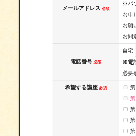
※パ
メールアドレス
必須
お申
お願
お間
自宅
電話番号
※電
必須
必要
希望する講座
第
必須
第
第
第
第