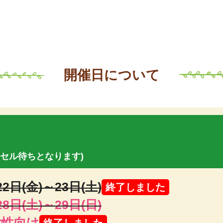
開催日について
セル待ちとなります)
2日(金)～23日(土)
終了しました
8日(土)～29日(日)
女性向け
終了しました