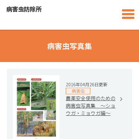
病害虫防除所
病害虫写真集
2016年04月26日更新
病害虫
農薬安全使用のための
病害虫写真集 ～ショ
ウガ・ミョウガ編～