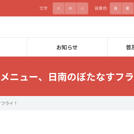
文字
背景色
大
中
小
青
黒
お知らせ
普
メニュー、日南のぼたなすフラ
すフライ！