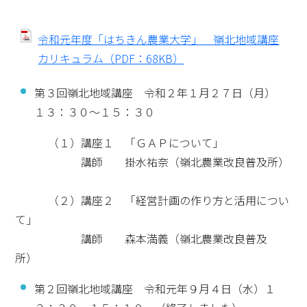
令和元年度「はちきん農業大学」 嶺北地域講座
カリキュラム（PDF：68KB）
第３回嶺北地域講座 令和２年１月２７日（月）
１３：３０～１５：３０
（１）講座１ 「ＧＡＰについて」
講師 掛水祐奈（嶺北農業改良普及所）
（２）講座２ 「経営計画の作り方と活用につい
て」
講師 森本満義（嶺北農業改良普及
所）
第２回嶺北地域講座 令和元年９月４日（水）１