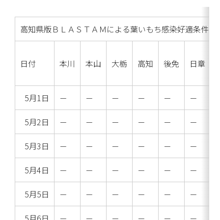
高知県版ＢＬＡＳＴＡＭによる葉いもち感染好適条件の判定
日付
本川
本山
大栃
高知
後免
日章
5月1日
－
－
－
－
－
－
5月2日
－
－
－
－
－
－
5月3日
－
－
－
－
－
－
5月4日
－
－
－
－
－
－
5月5日
－
－
－
－
－
－
5月6日
－
－
－
－
－
－