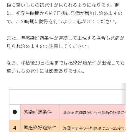
後に葉いもちの初発生が見られるようになります。更
に、初発生時期から約7日後に発病が増加し始めますの
で、この時期に防除を行うように心がけてください。
また、準感染好適条件が連続して出現する場合も発病が
見られ始めますので注意してください。
なお、移植後20日程度までは感染好適条件が出現しても
葉いもちの発生には影響ありません。
●
感染好適条件
葉面湿潤時間がいもち病菌の感染に十分
準感染好適条件
４
湿潤時間中の平均気温は15～25度で、