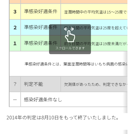
準感染好適条件
３
湿潤時間中の平均気温は15～25度でな
準感染好適条件
２
前５日間の平均気温は25度を超えてい
準感染好適条件
１
前５日間の平均気温は19度未満だが、
スクロールできます
準感染好適条件とは、葉面湿潤時間等はいもち病菌の感染に十
？
判定不能
欠測値があったため、判定できなかっ
－
感染好適条件なし
2014年の判定は8月10日をもって終了いたしました。