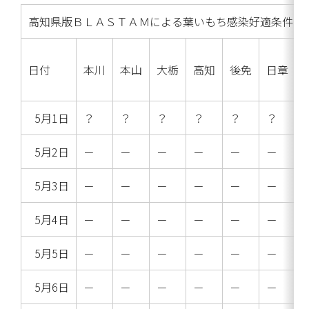
高知県版ＢＬＡＳＴＡＭによる葉いもち感染好適条件の判定
日付
本川
本山
大栃
高知
後免
日章
5月1日
？
？
？
？
？
？
5月2日
－
－
－
－
－
－
5月3日
－
－
－
－
－
－
5月4日
－
－
－
－
－
－
5月5日
－
－
－
－
－
－
5月6日
－
－
－
－
－
－