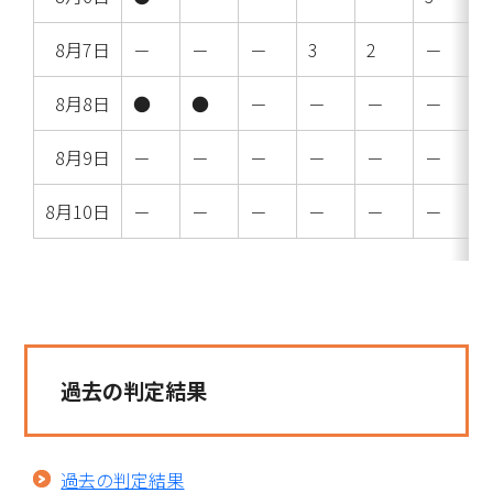
8月7日
－
－
－
3
2
－
8月8日
●
●
－
－
－
－
8月9日
－
－
－
－
－
－
8月10日
－
－
－
－
－
－
過去の判定結果
過去の判定結果