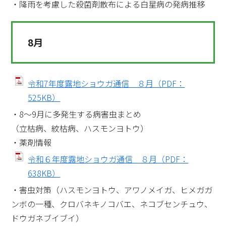
・降雨を考慮した殺菌剤散布による白星病の発病推移
8月
令和7年度露地ショウガ通信 ８月（PDF：
525KB）
・8～9月に多発生する病害虫まとめ
（立枯病、紋枯病、ハスモンヨトウ）
・薬剤情報
令和６年度露地ショウガ通信 ８月（PDF：
638KB）
・害虫対策（ハスモンヨトウ、アワノメイガ、ヒメガガ
ンボの一種、クロバネキノコバエ、ネコブセンチュウ、
ドウガネブイブイ）