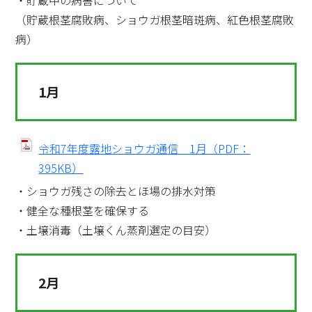
・貯蔵中の病害について
（貯蔵根茎腐敗病、ショウガ根茎暗斑病、紅色根茎腐敗
病）
1月
令和7年度露地ショウガ通信 1月（PDF：
395KB）
・ショウガ残さの除去とほ場の排水対策
・健全な種根茎を確保する
・土壌消毒（土壌くん蒸剤選定の目安）
2月