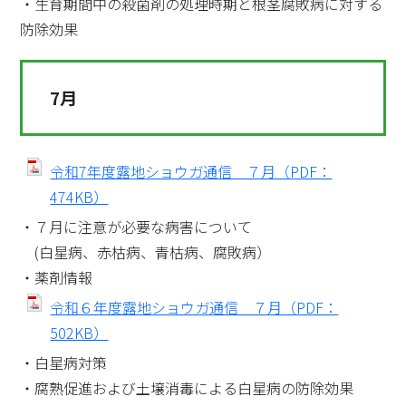
・生育期間中の殺菌剤の処理時期と根茎腐敗病に対する
防除効果
7月
令和7年度露地ショウガ通信 ７月（PDF：
474KB）
・７月に注意が必要な病害について
(白星病、赤枯病、青枯病、腐敗病）
・薬剤情報
令和６年度露地ショウガ通信 ７月（PDF：
502KB）
・白星病対策
・腐熟促進および土壌消毒による白星病の防除効果