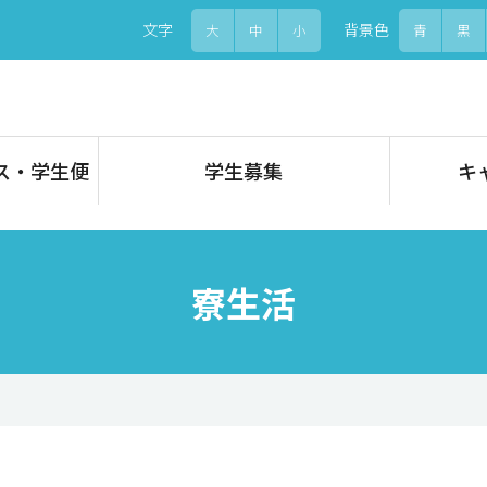
文字
背景色
大
中
小
青
黒
ス・学生便
学生募集
キ
寮生活