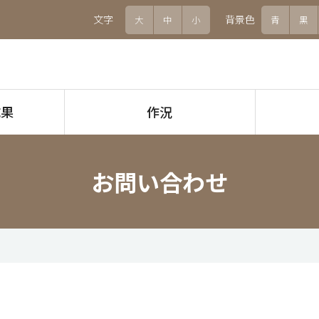
文字
背景色
大
中
小
青
黒
成果
作況
お問い合わせ