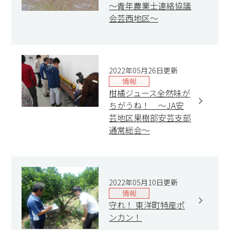
～青年農業士連絡協議
会芸西地区～
2022年05月26日更新
情報
柑橘ジュース全然味が
ちがうね！ ～JA安
芸地区果樹部安芸支部
通常総会～
2022年05月10日更新
情報
守れ！ 東洋町特産ポ
ンカン！