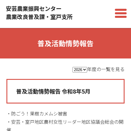
安芸農業振興センター
農業改良普及課・室戸支所
普及活動情勢報告
年度の一覧を見る
普及活動情勢報告 令和8年5月
・防ごう！果樹カメムシ被害
・安芸・室戸地区農村女性リ－ダー地区協議会総会の開
催