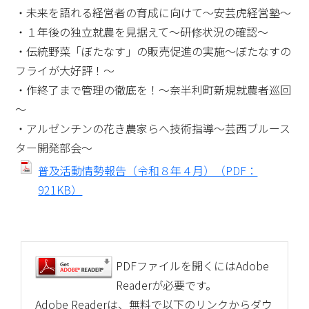
・未来を語れる経営者の育成に向けて～安芸虎経営塾～
・１年後の独立就農を見据えて～研修状況の確認～
・伝統野菜「ぼたなす」の販売促進の実施～ぼたなすの
フライが大好評！～
・作終了まで管理の徹底を！～奈半利町新規就農者巡回
～
・アルゼンチンの花き農家らへ技術指導～芸西ブルース
ター開発部会～
普及活動情勢報告（令和８年４月）（PDF：
921KB）
PDFファイルを開くにはAdobe
Readerが必要です。
Adobe Readerは、無料で以下のリンクからダウ