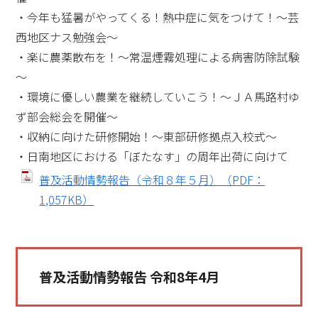
・今年も猛暑がやってくる！熱中症に気をつけて！～芸
西地区ナス勉強会～
・楽に農薬散布を！～常温煙霧処理による病害防除試験
～
・環境に優しい農業を継続していこう！～ＪＡ馬路村ゆ
ず部会総会を開催～
・収納に向けた研修開始！～東部研修拠点入校式～
・日南地区における「ぼたなす」の周年出荷に向けて
普及活動情勢報告（令和８年５月）（PDF：
1,057KB）
普及活動情勢報告 令和8年4月